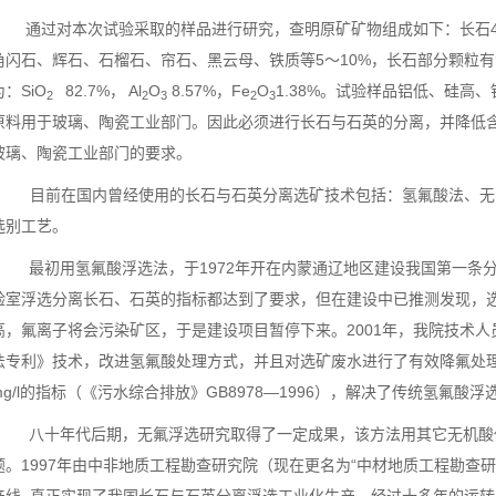
通过对本次试验采取的样品进行研究，查明原矿矿物组成如下：长石40~4
角闪石、辉石、石榴石、帘石、黑云母、铁质等5～10%，长石部分颗粒
为：SiO
82.7%， Al
O
8.57%，Fe
O
1.38%。试验样品铝低、硅高
2
2
3
2
3
原料用于玻璃、陶瓷工业部门。因此必须进行长石与石英的分离，并降低
玻璃、陶瓷工业部门的要求。
目前在国内曾经使用的长石与石英分离选矿技术包括：氢氟酸法、无
选别工艺。
最初用氢氟酸浮选法，于1972年开在内蒙通辽地区建设我国第一条
验室浮选分离长石、石英的指标都达到了要求，但在建设中已推测发现，
高，氟离子将会污染矿区，于是建设项目暂停下来。2001年，我院技术
法专利》技术，改进氢氟酸处理方式，并且对选矿废水进行了有效降氟处理
mg/l的指标（《污水综合排放》GB8978—1996），解决了传统氢氟酸
八十年代后期，无氟浮选研究取得了一定成果，该方法用其它无机酸
题。1997年由中非地质工程勘查研究院（现在更名为“中材地质工程勘查