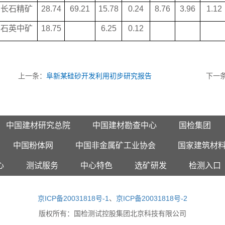
长石精矿
28.74
69.21
15.78
0.24
8.76
3.96
1.12
石英中矿
18.75
6.25
0.12
上一条：
阜新某硅砂开发利用初步研究报告
下一
中国建材研究总院
中国建材勘查中心
国检集团
中国粉体网
中国非金属矿工业协会
国家建筑材
心
测试服务
中心特色
选矿研发
检测入口
京ICP备20031818号-1
、
京ICP备20031818号-2
版权所有：
国检测试控股集团北京科技有限公司