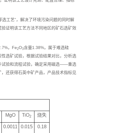
转，证明该工艺设计先进、配置合理、指标
浮选工艺”，解决了环境污染问题的同时解
试验证明该工艺方法不同地区的矿石选矿效
.7%，Fe
O
含量1.38%，属于难选硅
2
3
索性选矿试验，根据试验结果对比，分析选
件试验和流程试验，确定采用磁选——重选
矿，还获得石英中矿产品，产品技术指标见
MgO
TiO
烧失
2
0.0011
0.015
0.18