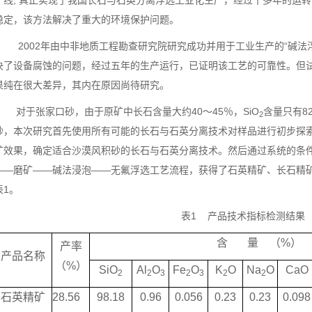
产线, 真正实现了我国长石与石英分离浮选工业化生产，经过十多年的运
稳定，该方法解决了重大的环境保护问题。
2002年由中非地质工程勘查研究院研究成功并用于工业生产的“碱法
决了设备腐蚀的问题，经过五年的生产运行，已证明该工艺的可靠性。但
果纯在很大差异，其内在原因尚待研究。
对于张家口砂，由于原矿中长石含量大约40～45％，SiO
含量只有82
2
砂，本次研究首先使用所有可能的长石与石英分离技术对样品进行初步探
矿效果，确定适合沙漠风积砂的长石与石英分离技术。然后通过系统的条
——磨矿——碱法浸泡——无氟浮选工艺流程，获得了石英精矿、长石精
表1。
表1 产品技术指标检测结果
含
量
（
%
）
产率
产品名称
（
%
）
SiO
Al
O
Fe
O
K
O
Na
O
CaO
2
2
3
2
3
2
2
石英精矿
28.56
98.18
0.96
0.056
0.23
0.23
0.098