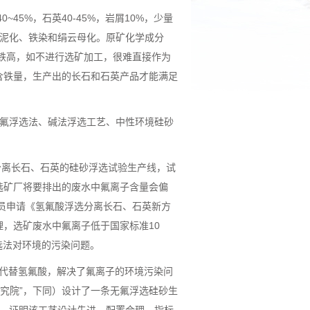
5%，石英40-45%，岩屑10%，少量
有泥化、铁染和绢云母化。原矿化学成分
、铁高，如不进行选矿加工，很难直接作为
含铁量，生产出的长石和石英产品才能满足
氟浮选法、碱法浮选工艺、中性环境硅砂
分离长石、石英的硅砂浮选试验生产线，试
选矿厂将要排出的废水中氟离子含量会偏
人员申请《氢氟酸浮选分离长石、石英新方
，选矿废水中氟离子低于国家标准10
浮选法对环境的污染问题。
代替氢氟酸，解决了氟离子的环境污染问
研究院”，下同）设计了一条无氟浮选硅砂生