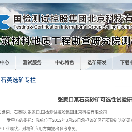
中心
测试服务
中心特色
选矿研发
下载
石英选矿专栏
张家口某石英砂矿可选性试验研
关键词：石英砂,张家口,国检测试控股集团北京科技有限公司
受甲方的委托：我单位于
2012
年
3
月
26
日承担该矿区石英砂矿选矿研
据工业现状，对精矿应用方向提出参考意见。