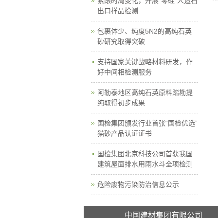
紧跟时局变化，开展“零硅”人造石
出口样品检测
包裹体少、纯度5N2的高纯石英
砂研究取得突破
支持国家关键战略材料研发，作
好中间相检测服务
阿勒泰地区高纯石英原料踏勘提
纯取得初步成果
国检集团颁发行业首张“国检优选”
猫砂产品认证证书
国检集团北京科技公司首获我国
建筑屋面排水用雨水斗全项检测
危险废物污染防治信息公示
中国建材集团有限公司