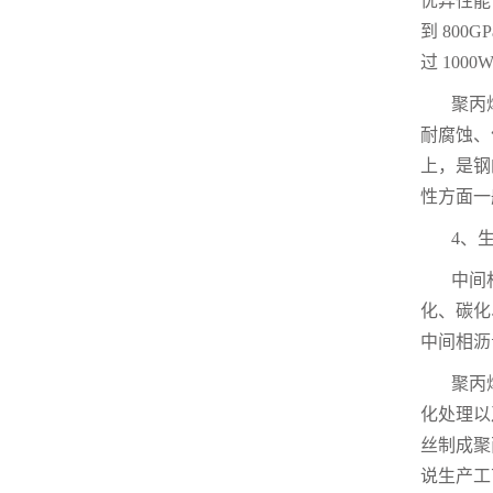
优异性能
到
800GP
过
1000W
聚丙
耐腐蚀、
上，是钢
性方面一
4
、
中间
化、碳化
中间相沥
聚丙
化处理以
丝制成聚
说生产工