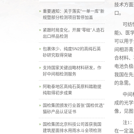
技术方面
重要通知：关于落实“一单一库”新
口。
规暨部分检测项目暂停加盖
可纺
紧跟时局变化，开展“零硅”人造石
能
)
、医
出口样品检测
可以用于
包裹体少、纯度5N2的高纯石英
间相沥青
砂研究取得突破
合材料、
电池负极
支持国家关键战略材料研发，作
好中间相检测服务
我国在先
的急需。
阿勒泰地区高纯石英原料踏勘提
纯取得初步成果
中间
成的光学
国检集团颁发行业首张“国检优选”
像，见图
猫砂产品认证证书
注
1
国检集团北京科技公司首获我国
建筑屋面排水用雨水斗全项检测
在一定温