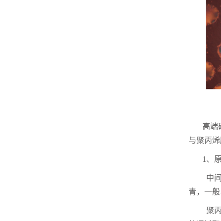
高端
与聚丙烯
1
、
中
青，一般
聚