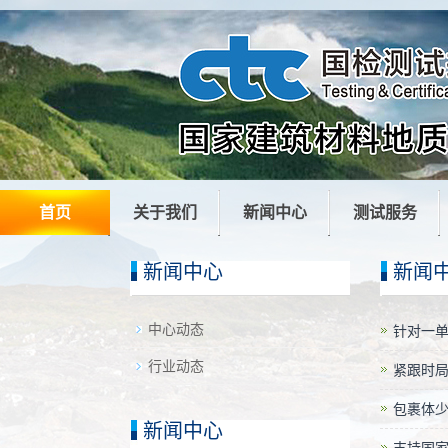
首页
关于我们
新闻中心
测试服务
新闻中心
新闻
中心动态
针对一
行业动态
紧跟时局
包裹体少
新闻中心