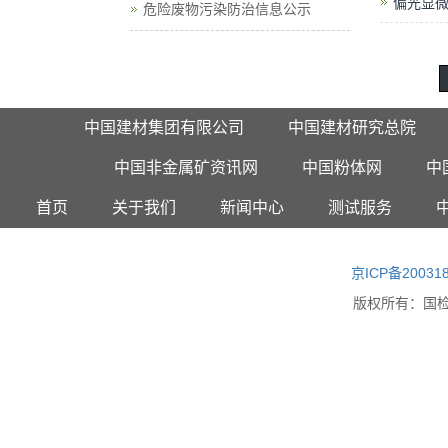
偏光显
危险废物污染防治信息公示
中国建材集团有限公司
中国建材研究总院
中国非金属矿资讯网
中国粉体网
中
首页
关于我们
新闻中心
测试服务
京ICP备20031
版权所有：
国