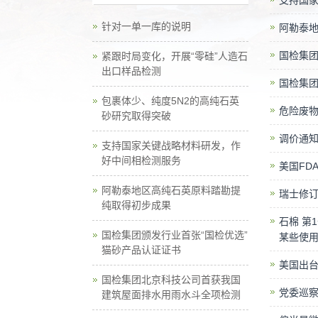
支持国
针对一单一库的说明
阿勒泰
国检集团
紧跟时局变化，开展“零硅”人造石
出口样品检测
国检集
包裹体少、纯度5N2的高纯石英
危险废
砂研究取得突破
调价通
支持国家关键战略材料研发，作
好中间相检测服务
美国FD
阿勒泰地区高纯石英原料踏勘提
瑞士修
纯取得初步成果
石棉 第
国检集团颁发行业首张“国检优选”
某些使
猫砂产品认证证书
美国出
国检集团北京科技公司首获我国
党委巡察
建筑屋面排水用雨水斗全项检测